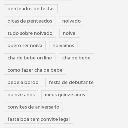
penteados de festas
dicas de penteados
noivado
tudo sobre noivado
noivei
quero ser noiva
noivamos
cha de bebe on line
cha de bebe
como fazer cha de bebe
bebe a bordo
festa de debutante
quinze anos
meus quinze anos
convites de aniversario
festa boa tem convite legal