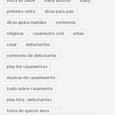
visita ao bebê
baby abordo
baby
primeiro visita
dicas para pais
dicas apara mamães
cerimonia
religiosa
casamento civil
uniao
casal
debutantes
cerimonia de debutante
play list casamentos
musicas de casamwento
tudo sobre casamento
play lista . debutantes
festa de quinze anos