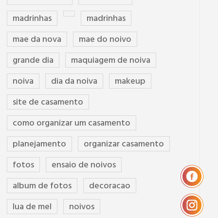
madrinhas
madrinhas
mae da nova
mae do noivo
grande dia
maquiagem de noiva
noiva
dia da noiva
makeup
site de casamento
como organizar um casamento
planejamento
organizar casamento
fotos
ensaio de noivos
album de fotos
decoracao
lua de mel
noivos