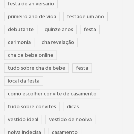
festa de aniversario
primeiro ano de vida
festade um ano
debutante
quinze anos
festa
cerimonia
cha revelação
cha de bebe online
tudo sobre cha de bebe
festa
local da festa
como escolher convite de casamento
tudo sobre convites
dicas
vestido ideal
vestido de nooiva
noiva indecisa
casamento