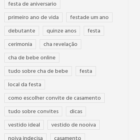
festa de aniversario
primeiro ano de vida
festade um ano
debutante
quinze anos
festa
cerimonia
cha revelação
cha de bebe online
tudo sobre cha de bebe
festa
local da festa
como escolher convite de casamento
tudo sobre convites
dicas
vestido ideal
vestido de nooiva
noiva indecisa
casamento