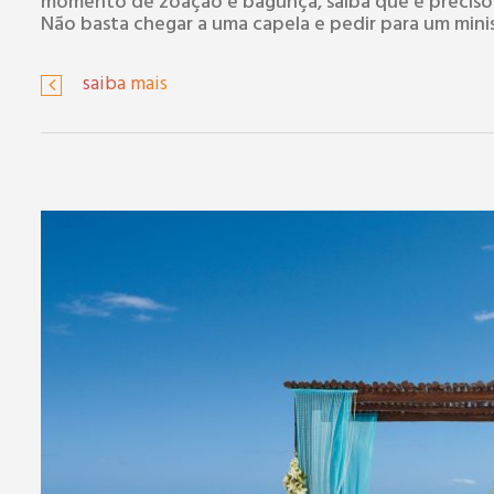
momento de zoação e bagunça, saiba que é preciso 
Não basta chegar a uma capela e pedir para um minis
saiba mais