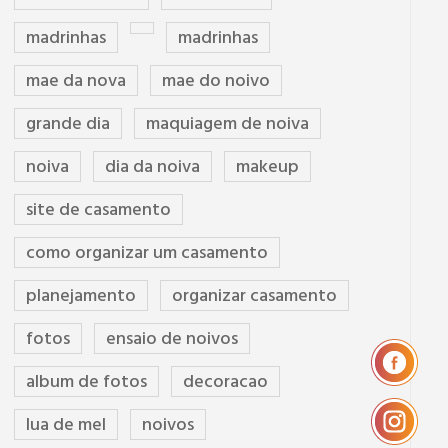
madrinhas
madrinhas
mae da nova
mae do noivo
grande dia
maquiagem de noiva
noiva
dia da noiva
makeup
site de casamento
como organizar um casamento
planejamento
organizar casamento
fotos
ensaio de noivos
album de fotos
decoracao
lua de mel
noivos