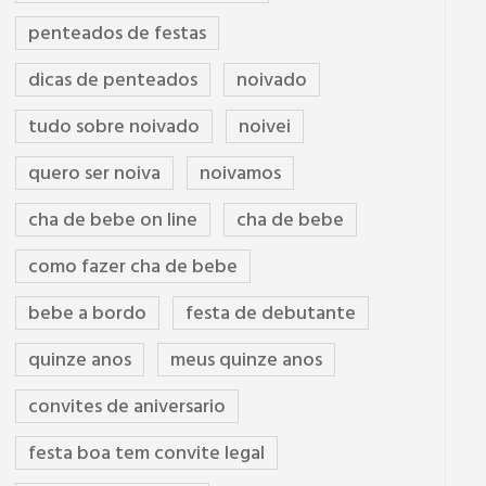
penteados de festas
dicas de penteados
noivado
tudo sobre noivado
noivei
quero ser noiva
noivamos
cha de bebe on line
cha de bebe
como fazer cha de bebe
bebe a bordo
festa de debutante
quinze anos
meus quinze anos
convites de aniversario
festa boa tem convite legal