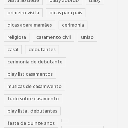
visita ao bebê
baby abordo
baby
primeiro visita
dicas para pais
dicas apara mamães
cerimonia
religiosa
casamento civil
uniao
casal
debutantes
cerimonia de debutante
play list casamentos
musicas de casamwento
tudo sobre casamento
play lista . debutantes
festa de quinze anos