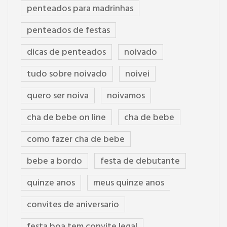
penteados para madrinhas
penteados de festas
dicas de penteados
noivado
tudo sobre noivado
noivei
quero ser noiva
noivamos
cha de bebe on line
cha de bebe
como fazer cha de bebe
bebe a bordo
festa de debutante
quinze anos
meus quinze anos
convites de aniversario
festa boa tem convite legal