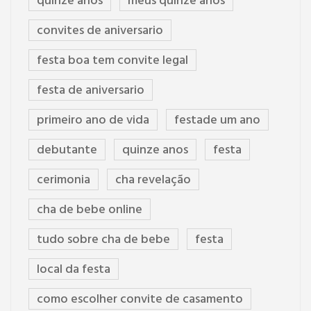
quinze anos
meus quinze anos
convites de aniversario
festa boa tem convite legal
festa de aniversario
primeiro ano de vida
festade um ano
debutante
quinze anos
festa
cerimonia
cha revelação
cha de bebe online
tudo sobre cha de bebe
festa
local da festa
como escolher convite de casamento