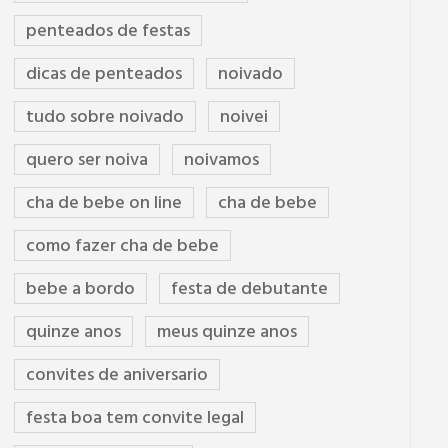
penteados de festas
dicas de penteados
noivado
tudo sobre noivado
noivei
quero ser noiva
noivamos
cha de bebe on line
cha de bebe
como fazer cha de bebe
bebe a bordo
festa de debutante
quinze anos
meus quinze anos
convites de aniversario
festa boa tem convite legal