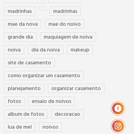
madrinhas
madrinhas
mae da nova
mae do noivo
grande dia
maquiagem de noiva
noiva
dia da noiva
makeup
site de casamento
como organizar um casamento
planejamento
organizar casamento
fotos
ensaio de noivos
album de fotos
decoracao
lua de mel
noivos