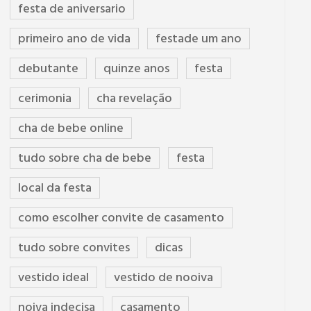
festa de aniversario
primeiro ano de vida
festade um ano
debutante
quinze anos
festa
cerimonia
cha revelação
cha de bebe online
tudo sobre cha de bebe
festa
local da festa
como escolher convite de casamento
tudo sobre convites
dicas
vestido ideal
vestido de nooiva
noiva indecisa
casamento