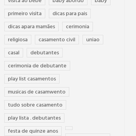
visita ao bebê
baby abordo
baby
primeiro visita
dicas para pais
dicas apara mamães
cerimonia
religiosa
casamento civil
uniao
casal
debutantes
cerimonia de debutante
play list casamentos
musicas de casamwento
tudo sobre casamento
play lista . debutantes
festa de quinze anos