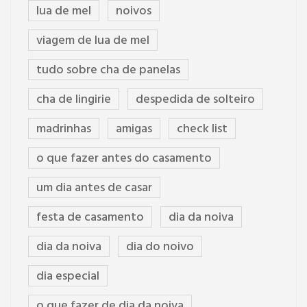
lua de mel
noivos
viagem de lua de mel
tudo sobre cha de panelas
cha de lingirie
despedida de solteiro
madrinhas
amigas
check list
o que fazer antes do casamento
um dia antes de casar
festa de casamento
dia da noiva
dia da noiva
dia do noivo
dia especial
o que fazer de dia da noiva