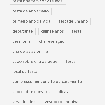
festa boa tem convite legal
festa de aniversario
primeiro ano de vida
festade um ano
debutante
quinze anos
festa
cerimonia
cha revelação
cha de bebe online
tudo sobre cha de bebe
festa
local da festa
como escolher convite de casamento
tudo sobre convites
dicas
vestido ideal
vestido de nooiva