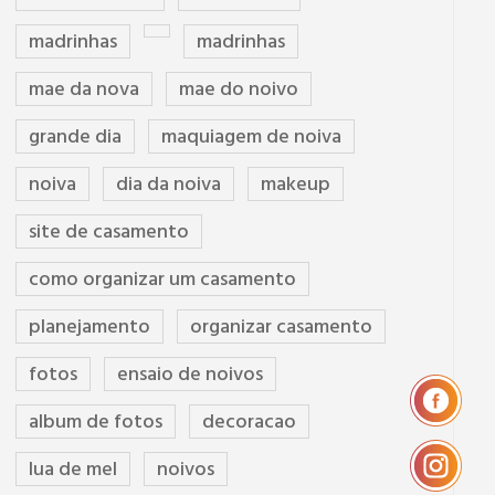
madrinhas
madrinhas
mae da nova
mae do noivo
grande dia
maquiagem de noiva
noiva
dia da noiva
makeup
site de casamento
como organizar um casamento
planejamento
organizar casamento
fotos
ensaio de noivos
album de fotos
decoracao
lua de mel
noivos