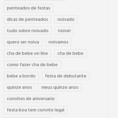
penteados de festas
dicas de penteados
noivado
tudo sobre noivado
noivei
quero ser noiva
noivamos
cha de bebe on line
cha de bebe
como fazer cha de bebe
bebe a bordo
festa de debutante
quinze anos
meus quinze anos
convites de aniversario
festa boa tem convite legal