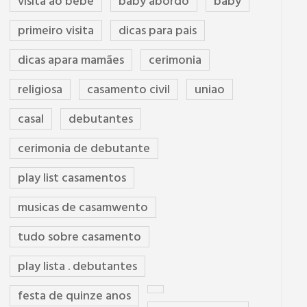
visita ao bebê
baby abordo
baby
primeiro visita
dicas para pais
dicas apara mamães
cerimonia
religiosa
casamento civil
uniao
casal
debutantes
cerimonia de debutante
play list casamentos
musicas de casamwento
tudo sobre casamento
play lista . debutantes
festa de quinze anos