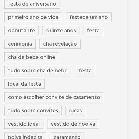
festa de aniversario
primeiro ano de vida
festade um ano
debutante
quinze anos
festa
cerimonia
cha revelação
cha de bebe online
tudo sobre cha de bebe
festa
local da festa
como escolher convite de casamento
tudo sobre convites
dicas
vestido ideal
vestido de nooiva
noiva indecisa
casamento