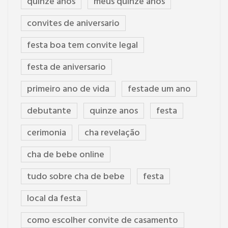
quinze anos
meus quinze anos
convites de aniversario
festa boa tem convite legal
festa de aniversario
primeiro ano de vida
festade um ano
debutante
quinze anos
festa
cerimonia
cha revelação
cha de bebe online
tudo sobre cha de bebe
festa
local da festa
como escolher convite de casamento