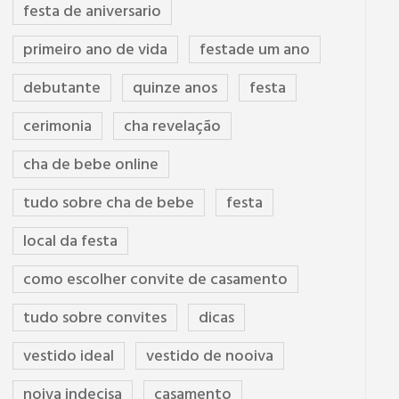
festa de aniversario
primeiro ano de vida
festade um ano
debutante
quinze anos
festa
cerimonia
cha revelação
cha de bebe online
tudo sobre cha de bebe
festa
local da festa
como escolher convite de casamento
tudo sobre convites
dicas
vestido ideal
vestido de nooiva
noiva indecisa
casamento