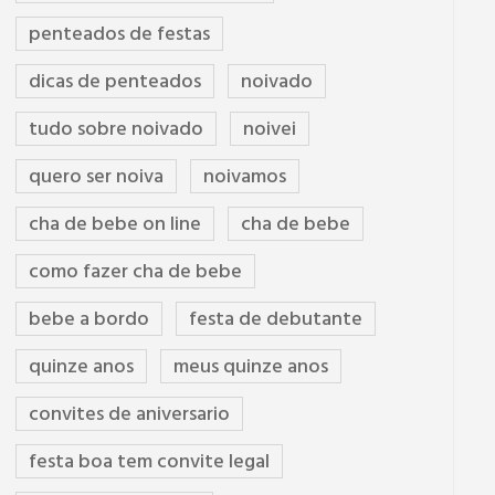
penteados de festas
dicas de penteados
noivado
tudo sobre noivado
noivei
quero ser noiva
noivamos
cha de bebe on line
cha de bebe
como fazer cha de bebe
bebe a bordo
festa de debutante
quinze anos
meus quinze anos
convites de aniversario
festa boa tem convite legal