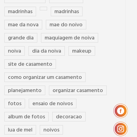
madrinhas
madrinhas
mae da nova
mae do noivo
grande dia
maquiagem de noiva
noiva
dia da noiva
makeup
site de casamento
como organizar um casamento
planejamento
organizar casamento
fotos
ensaio de noivos
album de fotos
decoracao
lua de mel
noivos