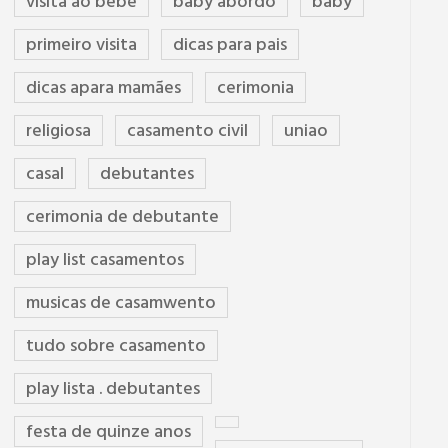
visita ao bebê
baby abordo
baby
primeiro visita
dicas para pais
dicas apara mamães
cerimonia
religiosa
casamento civil
uniao
casal
debutantes
cerimonia de debutante
play list casamentos
musicas de casamwento
tudo sobre casamento
play lista . debutantes
festa de quinze anos