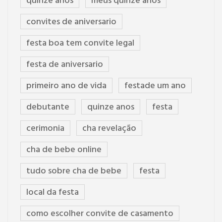
quinze anos
meus quinze anos
convites de aniversario
festa boa tem convite legal
festa de aniversario
primeiro ano de vida
festade um ano
debutante
quinze anos
festa
cerimonia
cha revelação
cha de bebe online
tudo sobre cha de bebe
festa
local da festa
como escolher convite de casamento