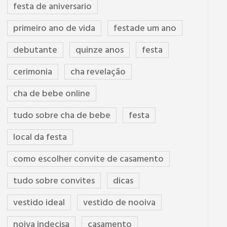
festa de aniversario
primeiro ano de vida
festade um ano
debutante
quinze anos
festa
cerimonia
cha revelação
cha de bebe online
tudo sobre cha de bebe
festa
local da festa
como escolher convite de casamento
tudo sobre convites
dicas
vestido ideal
vestido de nooiva
noiva indecisa
casamento