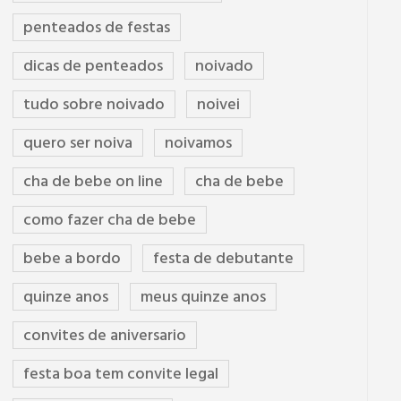
penteados de festas
dicas de penteados
noivado
tudo sobre noivado
noivei
quero ser noiva
noivamos
cha de bebe on line
cha de bebe
como fazer cha de bebe
bebe a bordo
festa de debutante
quinze anos
meus quinze anos
convites de aniversario
festa boa tem convite legal