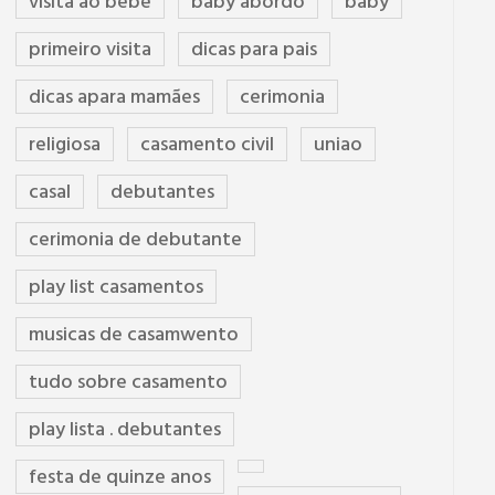
visita ao bebê
baby abordo
baby
primeiro visita
dicas para pais
dicas apara mamães
cerimonia
religiosa
casamento civil
uniao
casal
debutantes
cerimonia de debutante
play list casamentos
musicas de casamwento
tudo sobre casamento
play lista . debutantes
festa de quinze anos