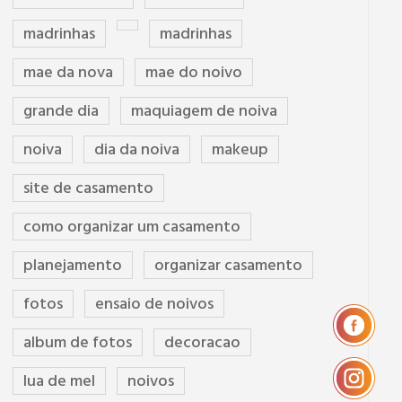
madrinhas
madrinhas
mae da nova
mae do noivo
grande dia
maquiagem de noiva
noiva
dia da noiva
makeup
site de casamento
como organizar um casamento
planejamento
organizar casamento
fotos
ensaio de noivos
album de fotos
decoracao
lua de mel
noivos