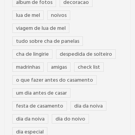
album de fotos
decoracao
lua de mel
noivos
viagem de lua de mel
tudo sobre cha de panelas
cha de lingirie
despedida de solteiro
madrinhas
amigas
check list
o que fazer antes do casamento
um dia antes de casar
festa de casamento
dia da noiva
dia da noiva
dia do noivo
dia especial