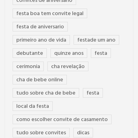
convites de aniversario
festa boa tem convite legal
festa de aniversario
primeiro ano de vida
festade um ano
debutante
quinze anos
festa
cerimonia
cha revelação
cha de bebe online
tudo sobre cha de bebe
festa
local da festa
como escolher convite de casamento
tudo sobre convites
dicas