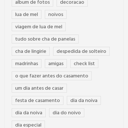
album de fotos
decoracao
lua de mel
noivos
viagem de lua de mel
tudo sobre cha de panelas
cha de lingirie
despedida de solteiro
madrinhas
amigas
check list
o que fazer antes do casamento
um dia antes de casar
festa de casamento
dia da noiva
dia da noiva
dia do noivo
dia especial