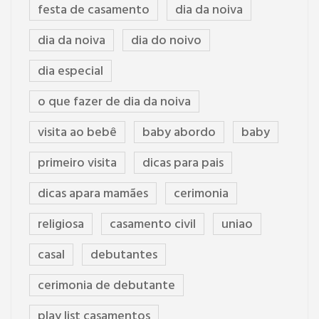
festa de casamento
dia da noiva
dia da noiva
dia do noivo
dia especial
o que fazer de dia da noiva
visita ao bebê
baby abordo
baby
primeiro visita
dicas para pais
dicas apara mamães
cerimonia
religiosa
casamento civil
uniao
casal
debutantes
cerimonia de debutante
play list casamentos