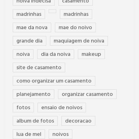
noiva indecisa
casamento
madrinhas
madrinhas
mae da nova
mae do noivo
grande dia
maquiagem de noiva
noiva
dia da noiva
makeup
site de casamento
como organizar um casamento
planejamento
organizar casamento
fotos
ensaio de noivos
album de fotos
decoracao
lua de mel
noivos