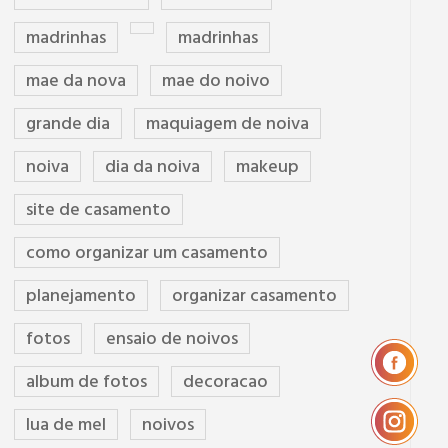
madrinhas
madrinhas
mae da nova
mae do noivo
grande dia
maquiagem de noiva
noiva
dia da noiva
makeup
site de casamento
como organizar um casamento
planejamento
organizar casamento
fotos
ensaio de noivos
album de fotos
decoracao
lua de mel
noivos