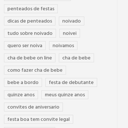
penteados de festas
dicas de penteados
noivado
tudo sobre noivado
noivei
quero ser noiva
noivamos
cha de bebe on line
cha de bebe
como fazer cha de bebe
bebe a bordo
festa de debutante
quinze anos
meus quinze anos
convites de aniversario
festa boa tem convite legal