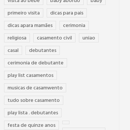
visita ao bebê
baby abordo
baby
primeiro visita
dicas para pais
dicas apara mamães
cerimonia
religiosa
casamento civil
uniao
casal
debutantes
cerimonia de debutante
play list casamentos
musicas de casamwento
tudo sobre casamento
play lista . debutantes
festa de quinze anos