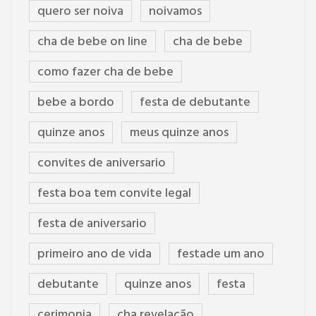
quero ser noiva
noivamos
cha de bebe on line
cha de bebe
como fazer cha de bebe
bebe a bordo
festa de debutante
quinze anos
meus quinze anos
convites de aniversario
festa boa tem convite legal
festa de aniversario
primeiro ano de vida
festade um ano
debutante
quinze anos
festa
cerimonia
cha revelação