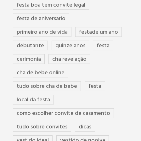
festa boa tem convite legal
festa de aniversario
primeiro ano de vida
festade um ano
debutante
quinze anos
festa
cerimonia
cha revelação
cha de bebe online
tudo sobre cha de bebe
festa
local da festa
como escolher convite de casamento
tudo sobre convites
dicas
vestido ideal
vestido de nooiva