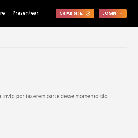
re
Presentear
CRIAR SITE
LOGIN
ada invip por fazerem parte desse momento tão