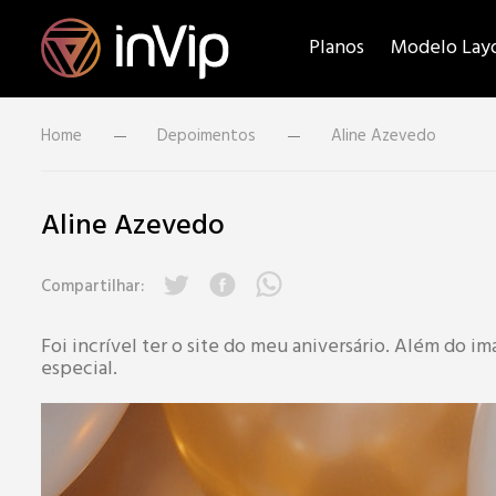
Planos
Modelo Lay
Home
Depoimentos
Aline Azevedo
Aline Azevedo
Compartilhar:
Foi incrível ter o site do meu aniversário. Além do 
especial.